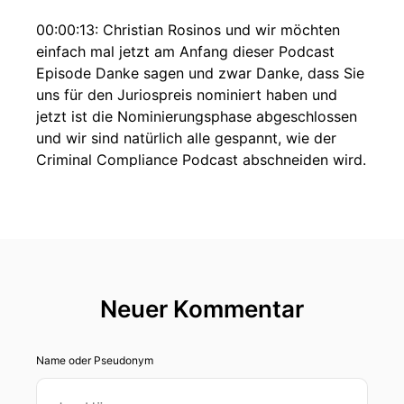
00:00:13: Christian Rosinos und wir möchten
einfach mal jetzt am Anfang dieser Podcast
Episode Danke sagen und zwar Danke, dass Sie
uns für den Juriospreis nominiert haben und
jetzt ist die Nominierungsphase abgeschlossen
und wir sind natürlich alle gespannt, wie der
Criminal Compliance Podcast abschneiden wird.
00:00:31: Ab dem sechzehn Januar, also heute,
beginnt das öffentliche Voting Und jetzt gilt es,
jede Stimme zählt.
00:00:38: Wir freuen uns weiter über
Unterstützung und halten sie natürlich hier auf
Neuer Kommentar
dem Laufenden.
Name oder Pseudonym
00:00:43: Heute beschäftigen wir uns mit der
beschuldigten Stellung und ihre praktischen