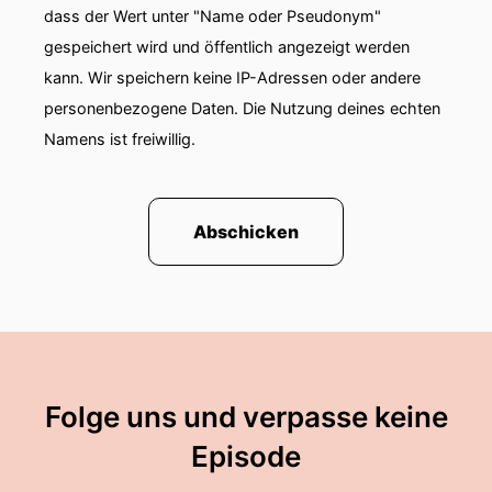
dass der Wert unter "Name oder Pseudonym"
00:01:16: Welche
gespeichert wird und öffentlich angezeigt werden
00:01:17: Voraussetzungen müssen objektiv und
kann. Wir speichern keine IP-Adressen oder andere
subjektiv für die Begründung der
personenbezogene Daten. Die Nutzung deines echten
Beschuldigtenstellung erfüllt sein?
Namens ist freiwillig.
00:01:22: Also im Prinzip erfordert die
Beschuldigtenstellung eine Dualität von einem
objektiven Tatverdacht.
Abschicken
00:01:30: und einem subjektiven Verfolgungsöhr.
00:01:31: Das ist jedenfalls die herrschende
Meinung.
00:01:33: Also es bedeutet objektiv brauche ich
Folge uns und verpasse keine
mindestens einen Anfangsverdacht und es
bedarf subjektiv, also ein Lateinisch der
Episode
Inkulpationsakt, einen auf die Weltperson